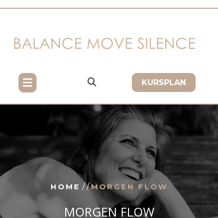
Skip
to
content
KURSPLAN
HOME
/ /
MORGEN FLOW
MORGEN FLOW