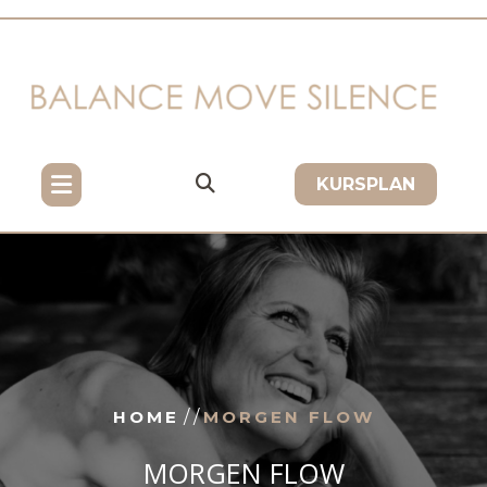
Skip
to
content
KURSPLAN
HOME
/ /
MORGEN FLOW
MORGEN FLOW