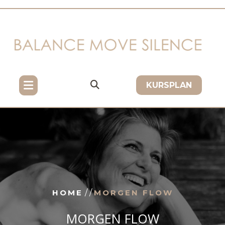
Skip
to
content
KURSPLAN
HOME
/ /
MORGEN FLOW
MORGEN FLOW