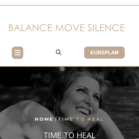
Skip
to
content
KURSPLAN
HOME
/
TIME TO HEAL
TIME TO HEAL